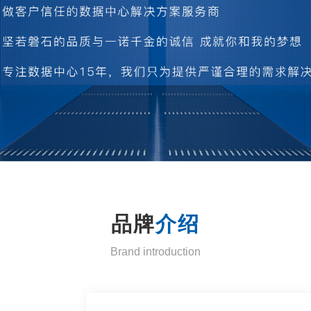
品牌
介绍
Brand introduction